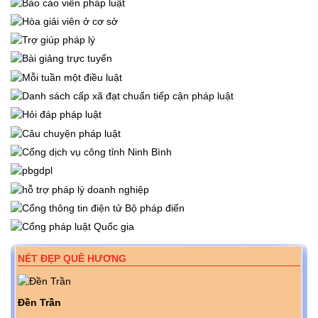
NÉT ĐẸP QUÊ HƯƠNG
Đền Trần