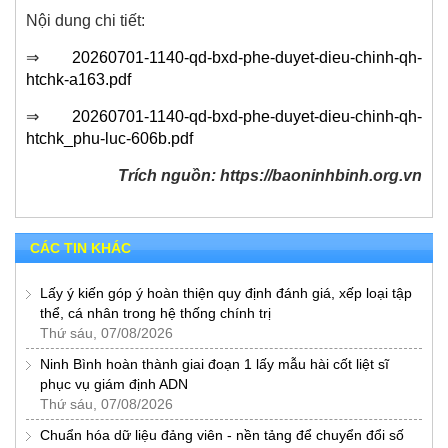
Nội dung chi tiết:
⇒
20260701-1140-qd-bxd-phe-duyet-dieu-chinh-qh-
htchk-a163.pdf
⇒
20260701-1140-qd-bxd-phe-duyet-dieu-chinh-qh-
htchk_phu-luc-606b.pdf
Trích nguồn: https://baoninhbinh.org.vn
CÁC TIN KHÁC
Lấy ý kiến góp ý hoàn thiện quy định đánh giá, xếp loại tập
thể, cá nhân trong hệ thống chính trị
Thứ sáu, 07/08/2026
Ninh Bình hoàn thành giai đoạn 1 lấy mẫu hài cốt liệt sĩ
phục vụ giám định ADN
Thứ sáu, 07/08/2026
Chuẩn hóa dữ liệu đảng viên - nền tảng để chuyển đổi số