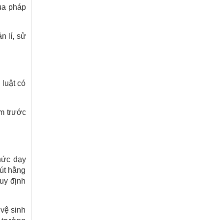
ủa pháp
n lí, sử
 luật có
êm trước
hức dạy
hút hằng
quy định
 vệ sinh