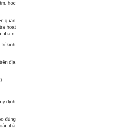
êm, học
iên quan
tra hoạt
vi phạm.
trí kinh
trên địa
)
quy định
heo đúng
goài nhà