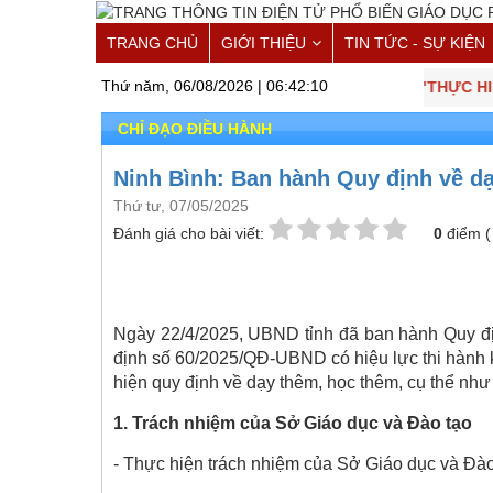
TRANG CHỦ
GIỚI THIỆU
TIN TỨC - SỰ KIỆN
Thứ năm, 06/08/2026 |
06:42:11
"THỰC HIỆN 
CHỈ ĐẠO ĐIỀU HÀNH
Ninh Bình: Ban hành Quy định về dạ
Thứ tư, 07/05/2025
Đánh giá cho bài viết:
0
điểm 
Ngày 22/4/2025, UBND tỉnh đã ban hành Quy địn
định số 60/2025/QĐ-UBND có hiệu lực thi hành k
hiện quy định về dạy thêm, học thêm, cụ thể như
1. Trách nhiệm của Sở Giáo dục và Đào tạo
- Thực hiện trách nhiệm của Sở Giáo dục và Đào