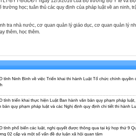
16/TTLT-BYT-BGDĐT ngày 12/5/2016 của Bộ trưởng Bộ Y tế và Bộ
 trường học; tuân thủ các quy định của pháp luật về an ninh, trậ
hanh tra nhà nước, cơ quan quản lý giáo dục, cơ quan quản lý 
dạy thêm, học thêm.
nh Ninh Bình về việc Triển khai thi hành Luật Tổ chức chính quyền 
nh
ỉnh triển khai thực hiện Luật Ban hành văn bản quy phạm pháp luật,
 bản quy phạm pháp luật và các Nghị định quy định chi tiết thi hành L
nh phổ biến các luật, nghị quyết được thông qua tại kỳ họp thứ 9 Q
ơng 02 cấp và một số vấn đề dư luận xã hội quan tâm