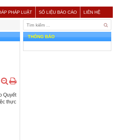
ĐÁP PHÁP LUẬT
SỐ LIỆU BÁO CÁO
LIÊN HỆ
THÔNG BÁO
o Quyết
iệc thực