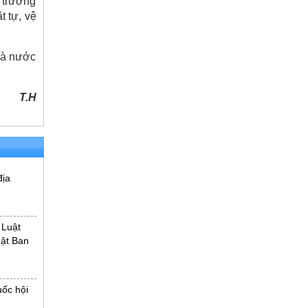
 trưởng
t tự, vệ
nhà nước
T.H
địa
 Luật
uật Ban
uốc hội