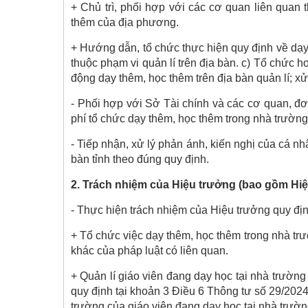
+ Chủ trì, phối hợp với các cơ quan liên qua
thêm của địa phương.
+ Hướng dẫn, tổ chức thực hiện quy định về dạy
thuộc phạm vi quản lí trên địa bàn. c) Tổ chức h
động dạy thêm, học thêm trên địa bàn quản lí; x
- Phối hợp với Sở Tài chính và các cơ quan, đơ
phí tổ chức dạy thêm, học thêm trong nhà trường
- Tiếp nhận, xử lý phản ánh, kiến nghị của cá n
bàn tỉnh theo đúng quy định.
2. Trách nhiệm của Hiệu trưởng (bao gồm H
- Thực hiện trách nhiệm của Hiệu trưởng quy đị
+ Tổ chức việc dạy thêm, học thêm trong nhà tr
khác của pháp luật có liên quan.
+ Quản lí giáo viên đang dạy học tại nhà trườn
quy định tại khoản 3 Điều 6 Thông tư số 29/202
trường của giáo viên đang dạy học tại nhà trườn