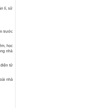
n lí, sử
êm trước
êm, học
ong nhà
 điện tử
goài nhà