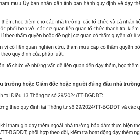
n tham mưu Ủy ban nhân dân tỉnh ban hành quy định về dạy th
 thêm, học thêm cho các nhà trường, các tổ chức và cá nhân l
oặc phối hợp với các cơ quan liên quan tổ chức thanh tra, kiểm 
ử lí theo thẩm quyền hoặc đề nghị cơ quan có thẩm quyền xử lí 
n vị có liên quan nghiên cứu, tham mưu cấp có thẩm quyền bố 
 theo quy định của pháp luật.
hân, tổ chức về những vấn đề liên quan đến dạy thêm, học thêm 
iệu trưởng hoặc Giám đốc hoặc người đứng đầu nhà trường
nh tại Điều 13 Thông tư số 29/2024/TT-BGDĐT:
ường theo quy định tại Thông tư số 29/2024/TT-BGDĐT và các 
g khi tham gia dạy thêm ngoài nhà trường bảo đảm thực hiện t
4/TT-BGDĐT; phối hợp theo dõi, kiểm tra hoạt động dạy thêm n
g.