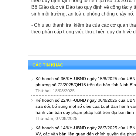
theo quy định tại Thông tư liên tịch số 13/20
Bộ Giáo dục và Đào tạo quy định về công tác y tế
sinh môi trường, an toàn, phòng chống cháy nổ.
- Chịu sự thanh tra, kiểm tra của các cơ quan t
theo phân cấp trong việc thực hiện quy định về 
CÁC TIN KHÁC
Kế hoạch số 36/KH-UBND ngày 15/8/2025 của UBND tỉ
phương số 72/2025/QH15 trên địa bàn tỉnh Ninh Bì
Thứ hai, 18/08/2025
Kế hoạch số 22/KH-UBND ngày 06/8/2025 của UBND t
sửa đổi, bổ sung một số điều của Luật Ban hành văn
hành văn bản quy phạm pháp luật trên địa bàn tỉnh
Thứ năm, 07/08/2025
Kế hoạch số 14/KH-UBND ngày 28/7/2025 của UBND tỉ
XV, các văn bản liên quan đến chính quyền địa phư