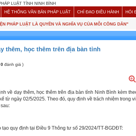
HỆ THỐNG VĂN BẢN PHÁP LUẬT
CHỈ ĐẠO ĐIỀU HÀNH
HỎI 
PHÁP LUẬT LÀ QUYỀN VÀ NGHĨA VỤ CỦA MỖI CÔNG DÂN"
y thêm, học thêm trên địa bàn tỉnh
(
0
đánh giá )
h về dạy thêm, học thêm trên địa bàn tỉnh Ninh Bình kèm the
ể từ ngày 02/5/2025. Theo đó, quy định về trách nhiệm trong v
 sau:
 tạo quy định tại Điều 9 Thông tư số 29/2024/TT-BGDĐT: