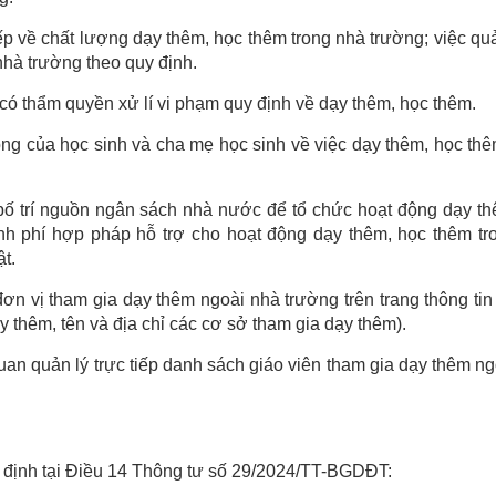
ếp về chất lượng dạy thêm, học thêm trong nhà trường; việc quả
nhà trường theo quy định.
có thẩm quyền xử lí vi phạm quy định về dạy thêm, học thêm.
vọng của học sinh và cha mẹ học sinh về việc dạy thêm, học th
bố trí nguồn ngân sách nhà nước để tổ chức hoạt động dạy th
nh phí hợp pháp hỗ trợ cho hoạt động dạy thêm, học thêm tr
t.
ơn vị tham gia dạy thêm ngoài nhà trường trên trang thông tin
y thêm, tên và địa chỉ các cơ sở tham gia dạy thêm).
uan quản lý trực tiếp danh sách giáo viên tham gia dạy thêm n
y định tại Điều 14 Thông tư số 29/2024/TT-BGDĐT: